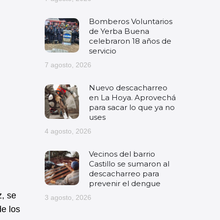
Bomberos Voluntarios
de Yerba Buena
celebraron 18 años de
servicio
7 agosto, 2026
Nuevo descacharreo
en La Hoya. Aprovechá
para sacar lo que ya no
uses
4 agosto, 2026
Vecinos del barrio
Castillo se sumaron al
descacharreo para
prevenir el dengue
z, se
3 agosto, 2026
de los