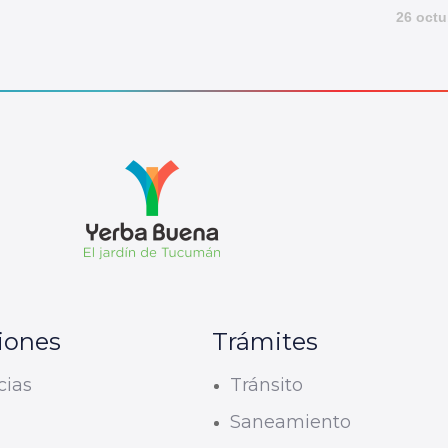
26 octu
iones
Trámites
cias
Tránsito
U
Saneamiento