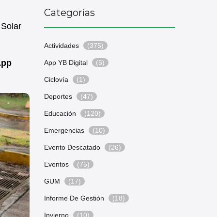
Categorías
 Solar
Actividades
(375)
App
App YB Digital
(5)
Ciclovía
(1)
Deportes
(47)
Educación
(120)
Emergencias
(10)
Evento Descatado
(26)
Eventos
(75)
GUM
(17)
Informe De Gestión
(18)
Invierno
(10)