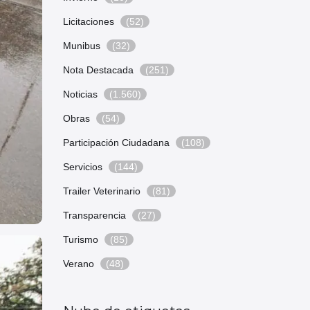
Licitaciones
(52)
Munibus
(32)
Nota Destacada
(251)
Noticias
(1.560)
Obras
(54)
Participación Ciudadana
(108)
Servicios
(144)
Trailer Veterinario
(81)
Transparencia
(27)
Turismo
(85)
Verano
(48)