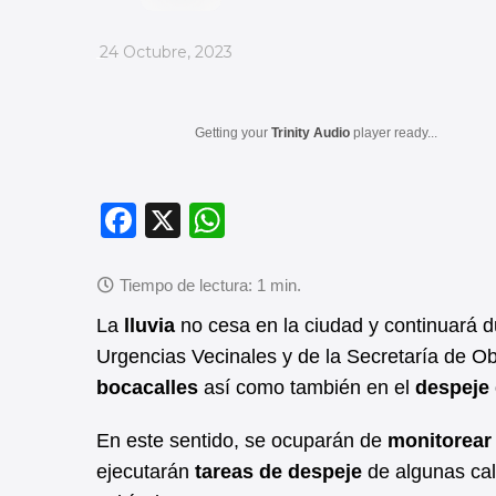
_
24 Octubre, 2023
Getting your
Trinity Audio
player ready...
F
X
W
a
h
c
at
e
s
La
lluvia
no cesa en la ciudad y continuará du
b
A
Urgencias Vecinales y de la Secretaría de O
bocacalles
así como también en el
despeje
o
p
o
p
En este sentido, se ocuparán de
monitorear
k
ejecutarán
tareas de despeje
de algunas cal