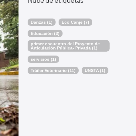
Nube de etiquetas
Danzas
(1)
Eco Canje
(7)
Educación
(3)
primer encuentro del Proyecto de
Articulación Pública- Privada
(1)
servicios
(1)
Tráiler Veterinario
(11)
UNSTA
(1)