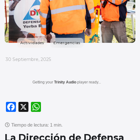
Actividades
Emergencias
_
30 Septiembre, 2025
Getting your
Trinity Audio
player ready...
F
X
W
a
h
c
at
e
s
La Dirección de Defensa