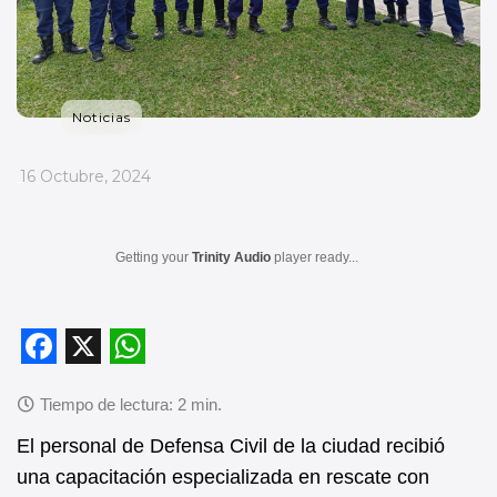
Noticias
_
16 Octubre, 2024
Getting your
Trinity Audio
player ready...
F
X
W
a
h
c
a
El personal de Defensa Civil de la ciudad recibió
una capacitación especializada en rescate con
e
t