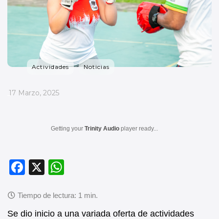
Actividades
Noticias
_
17 Marzo, 2025
Getting your
Trinity Audio
player ready...
F
X
W
a
h
c
at
e
s
Se dio inicio a una variada oferta de actividades