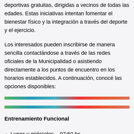
b
A
deportivas gratuitas, dirigidas a vecinos de todas las
edades. Estas iniciativas intentan fomentar el
o
p
bienestar físico y la integración a través del deporte
o
p
y el ejercicio.
k
Los interesados pueden inscribirse de manera
sencilla contactándose a través de las redes
oficiales de la Municipalidad o asistiendo
directamente a los puntos de encuentro en los
horarios establecidos. A continuación, conocé las
opciones disponibles:
Entrenamiento Funcional
Lunes y miércoles – 07:50 hs.