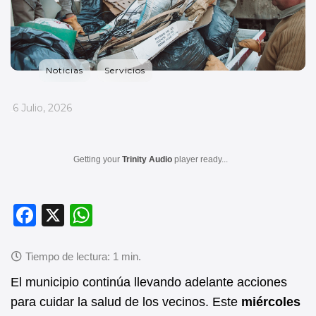
Noticias
Servicios
_
6 Julio, 2026
Getting your
Trinity Audio
player ready...
F
X
W
a
h
c
at
e
s
El municipio continúa llevando adelante acciones
b
A
para cuidar la salud de los vecinos. Este
miércoles