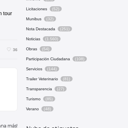
Licitaciones
(52)
n tour
Munibus
(32)
Nota Destacada
(251)
Noticias
(1.560)
Obras
(54)
36
Participación Ciudadana
(108)
Servicios
(144)
Trailer Veterinario
(81)
Transparencia
(27)
Turismo
(85)
Verano
(48)
na más!