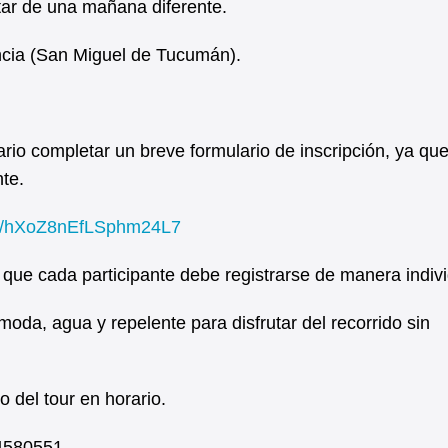
tar de una mañana diferente.
ncia (San Miguel de Tucumán).
ario completar un breve formulario de inscripción, ya qu
te.
gle/hXoZ8nEfLSphm24L7
o que cada participante debe registrarse de manera indivi
da, agua y repelente para disfrutar del recorrido sin
io del tour en horario.
4580551.