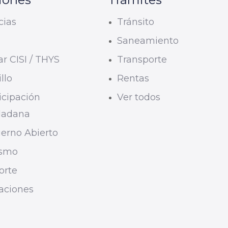
cias
Tránsito
U
Saneamiento
r CISI / THYS
Transporte
llo
Rentas
icipación
Ver todos
dadana
erno Abierto
ismo
orte
taciones