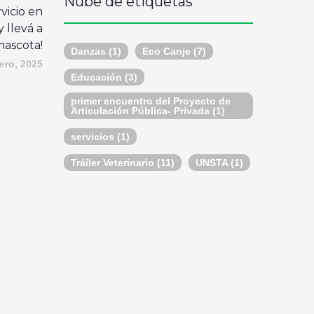
Nube de etiquetas
vicio en
y llevá a
mascota!
Danzas
(1)
Eco Canje
(7)
ero, 2025
Educación
(3)
primer encuentro del Proyecto de
Articulación Pública- Privada
(1)
servicios
(1)
Tráiler Veterinario
(11)
UNSTA
(1)