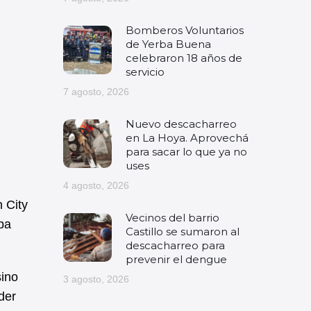
Bomberos Voluntarios
de Yerba Buena
celebraron 18 años de
servicio
7 agosto, 2026
Nuevo descacharreo
en La Hoya. Aprovechá
para sacar lo que ya no
uses
4 agosto, 2026
n City
Vecinos del barrio
ba
Castillo se sumaron al
descacharreo para
prevenir el dengue
sino
3 agosto, 2026
der