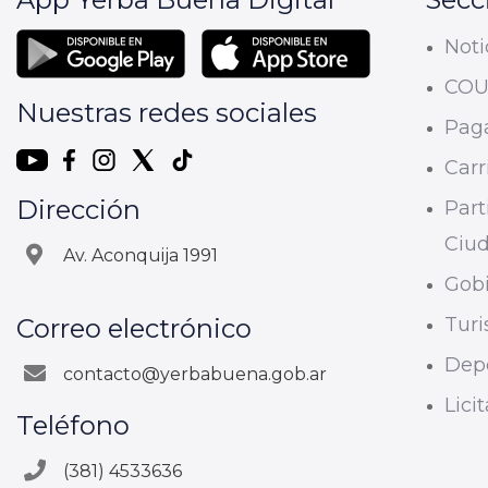
Noti
CO
Nuestras redes sociales
Paga
Carri
Dirección
Part
Ciu
Av. Aconquija 1991
Gobi
Correo electrónico
Tur
Dep
contacto@yerbabuena.gob.ar
Lici
Teléfono
(381) 4533636