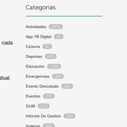
Categorías
Actividades
(375)
App YB Digital
(5)
e cada
Ciclovía
(1)
Deportes
(47)
Educación
(120)
Emergencias
(10)
dual.
Evento Descatado
(26)
Eventos
(75)
GUM
(17)
Informe De Gestión
(18)
Invierno
(10)