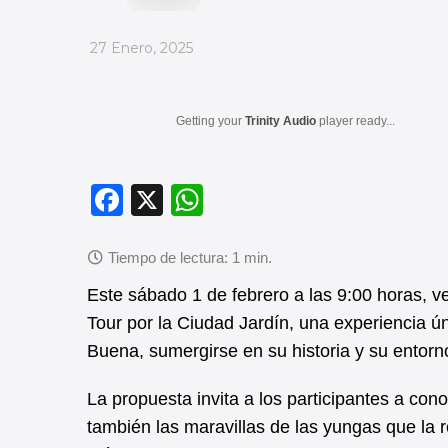
_
27 Enero, 2025
Getting your
Trinity Audio
player ready...
F
X
W
a
h
c
at
e
s
Este sábado 1 de febrero a las 9:00 horas, ve
b
A
Tour por la Ciudad Jardín, una experiencia 
Buena, sumergirse en su historia y su entorno
o
p
o
p
La propuesta invita a los participantes a cono
k
también las maravillas de las yungas que la 