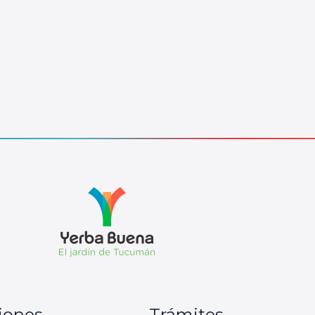
iones
Trámites