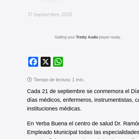
_
21 Septiembre, 2023
Getting your
Trinity Audio
player ready...
F
X
W
a
h
c
at
e
s
Cada 21 de septiembre se conmemora el Día d
b
A
días médicos, enfermeros, instrumentistas, c
instituciones médicas.
o
p
o
p
En Yerba Buena el centro de salud Dr. Ramón 
k
Empleado Municipal todas las especialidades