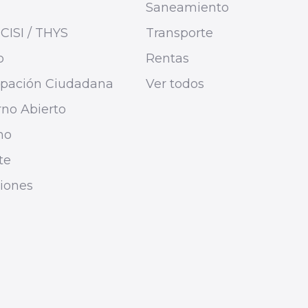
Saneamiento
CISI / THYS
Transporte
o
Rentas
cipación Ciudadana
Ver todos
no Abierto
mo
te
ciones