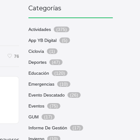
Categorías
Actividades
(375)
App YB Digital
(5)
Ciclovía
(1)
76
Deportes
(47)
Educación
(120)
Emergencias
(10)
Evento Descatado
(26)
Eventos
(75)
GUM
(17)
Informe De Gestión
(17)
Invierno
(10)
 mayores