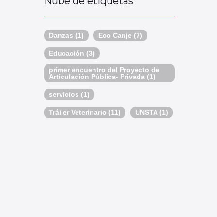
Nube de etiquetas
Danzas
(1)
Eco Canje
(7)
Educación
(3)
primer encuentro del Proyecto de
Articulación Pública- Privada
(1)
servicios
(1)
Tráiler Veterinario
(11)
UNSTA
(1)