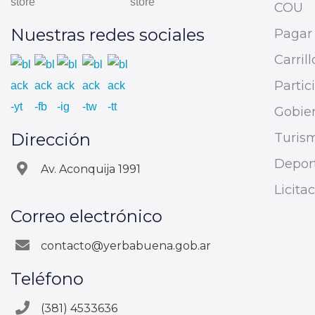
COU
Nuestras redes sociales
Pagar 
Carrill
Parti
Gobier
Dirección
Turis
Depor
Av. Aconquija 1991
Licita
Correo electrónico
contacto@yerbabuena.gob.ar
Teléfono
(381) 4533636