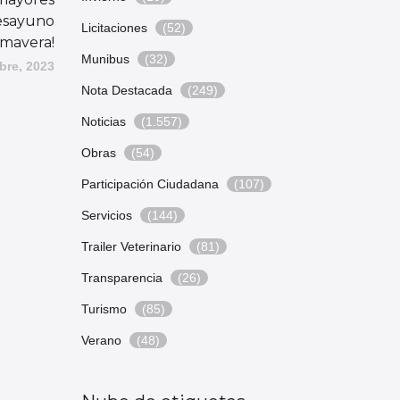
esayuno
Licitaciones
(52)
rimavera!
Munibus
(32)
bre, 2023
Nota Destacada
(249)
Noticias
(1.557)
Obras
(54)
Participación Ciudadana
(107)
Servicios
(144)
Trailer Veterinario
(81)
Transparencia
(26)
Turismo
(85)
Verano
(48)