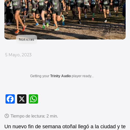
Noticias
_
5 Mayo, 2023
Getting your
Trinity Audio
player ready...
F
X
W
a
h
c
at
e
s
Un nuevo fin de semana otoñal llegó a la ciudad y te