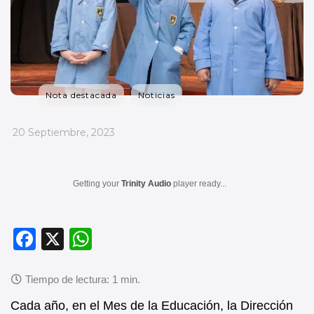
Nota destacada
Noticias
_
20 Septiembre, 2023
Getting your
Trinity Audio
player ready...
F
X
W
a
h
c
at
e
s
Cada año, en el Mes de la Educación, la Dirección