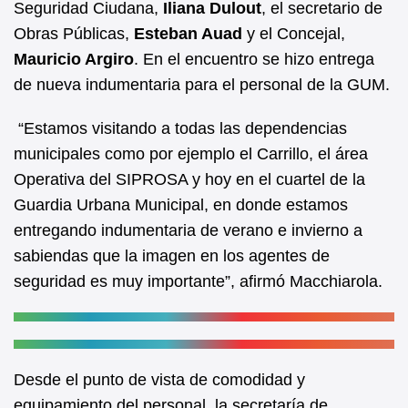
Seguridad Ciudana,
Iliana Dulout
, el secretario de
o
p
Obras Públicas,
Esteban Auad
y el Concejal,
o
p
Mauricio Argiro
. En el encuentro se hizo entrega
k
de nueva indumentaria para el personal de la GUM.
“Estamos visitando a todas las dependencias
municipales como por ejemplo el Carrillo, el área
Operativa del SIPROSA y hoy en el cuartel de la
Guardia Urbana Municipal, en donde estamos
entregando indumentaria de verano e invierno a
sabiendas que la imagen en los agentes de
seguridad es muy importante”, afirmó Macchiarola.
Desde el punto de vista de comodidad y
equipamiento del personal, la secretaría de