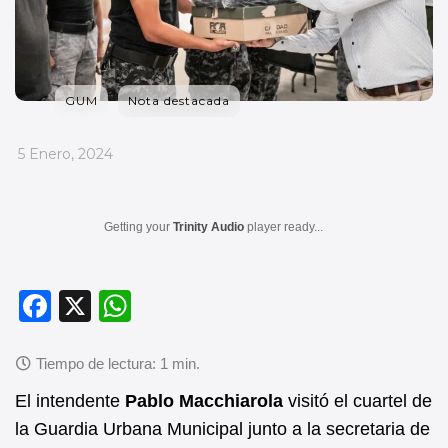
GUM
Nota destacada
_
5 Enero, 2024
Getting your
Trinity Audio
player ready...
F
X
W
a
h
c
at
e
s
El intendente
Pablo Macchiarola
visitó el cuartel de
b
A
la Guardia Urbana Municipal junto a la secretaria de