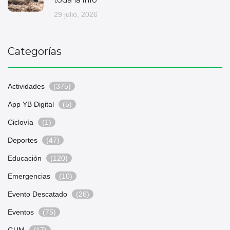
29 julio, 2026
Categorías
Actividades
(375)
App YB Digital
(5)
Ciclovía
(1)
Deportes
(47)
Educación
(120)
Emergencias
(10)
Evento Descatado
(26)
Eventos
(75)