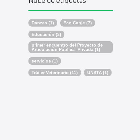
Nube de etiquetas
Danzas
(1)
Eco Canje
(7)
Educación
(3)
primer encuentro del Proyecto de
Articulación Pública- Privada
(1)
servicios
(1)
Tráiler Veterinario
(11)
UNSTA
(1)