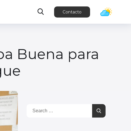
Contacto
rba Buena para
gue