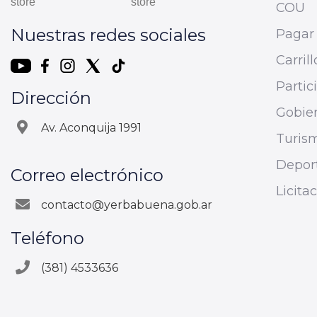
COU
Nuestras redes sociales
Pagar 
Carrill
Parti
Dirección
Gobier
Av. Aconquija 1991
Turis
Depor
Correo electrónico
Licita
contacto@yerbabuena.gob.ar
Teléfono
(381) 4533636