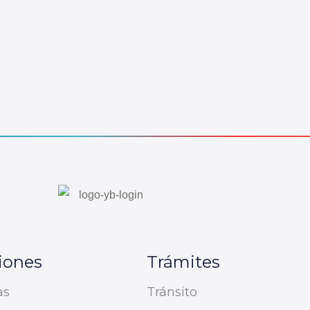
iones
Trámites
as
Tránsito