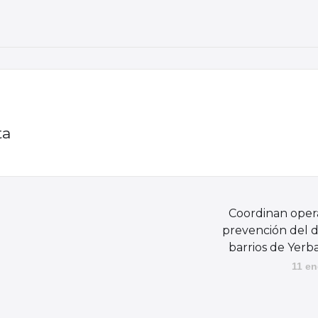
ta
Coordinan oper
prevención del d
barrios de Yer
11 en