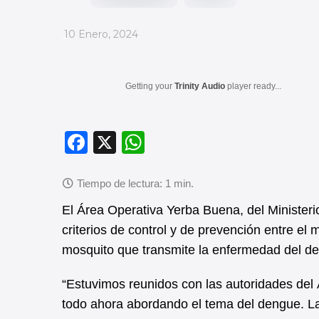
_
10 Enero, 2024
Getting your
Trinity Audio
player ready...
F
X
W
a
h
c
at
e
s
El Área Operativa Yerba Buena, del Minister
b
A
criterios de control y de prevención entre el
mosquito que transmite la enfermedad del d
o
p
o
p
“Estuvimos reunidos con las autoridades del
k
todo ahora abordando el tema del dengue. La 