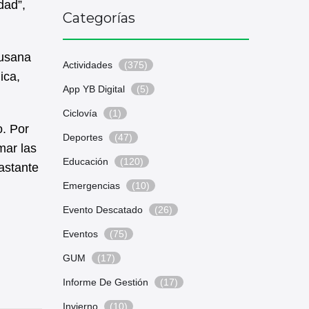
dad”,
Categorías
Susana
Actividades
(375)
ica,
App YB Digital
(5)
Ciclovía
(1)
o. Por
Deportes
(47)
mar las
Educación
(120)
astante
Emergencias
(10)
Evento Descatado
(26)
Eventos
(75)
GUM
(17)
Informe De Gestión
(17)
Invierno
(10)