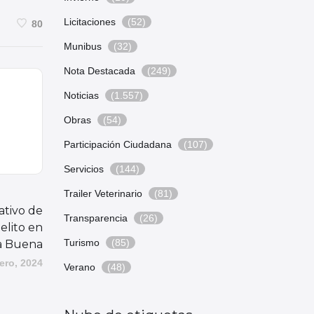
Licitaciones
(52)
80
Munibus
(32)
Nota Destacada
(249)
Noticias
(1.557)
Obras
(54)
Participación Ciudadana
(107)
Servicios
(144)
Trailer Veterinario
(81)
ativo de
Transparencia
(26)
elito en
Turismo
(85)
ba Buena
ero, 2024
Verano
(48)