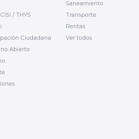
Saneamiento
CISI / THYS
Transporte
o
Rentas
cipación Ciudadana
Ver todos
no Abierto
mo
te
ciones