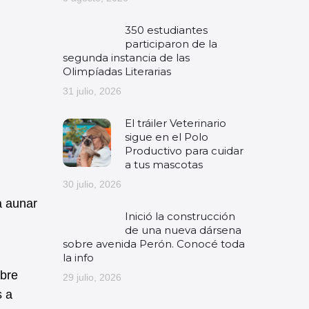
350 estudiantes
participaron de la
segunda instancia de las
Olimpíadas Literarias
31 julio, 2026
El tráiler Veterinario
sigue en el Polo
Productivo para cuidar
a tus mascotas
30 julio, 2026
a aunar
Inició la construcción
de una nueva dársena
sobre avenida Perón. Conocé toda
la info
obre
29 julio, 2026
s a