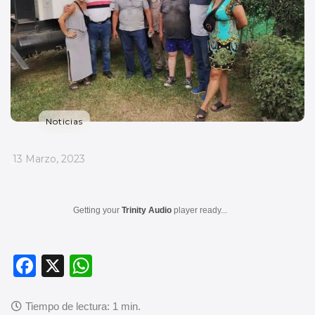
Noticias
_
13 Marzo, 2023
Getting your
Trinity Audio
player ready...
F
X
W
a
h
c
at