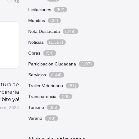
73
Licitaciones
(52)
Munibus
(32)
Nota Destacada
(249)
Noticias
(1.557)
Obras
(54)
Participación Ciudadana
(107)
Servicios
(144)
atura de
Trailer Veterinario
(81)
rdinería
Transparencia
(26)
ibite ya!
Turismo
(85)
rzo, 2024
Verano
(48)