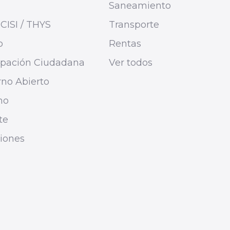
Saneamiento
CISI / THYS
Transporte
o
Rentas
cipación Ciudadana
Ver todos
no Abierto
mo
te
ciones