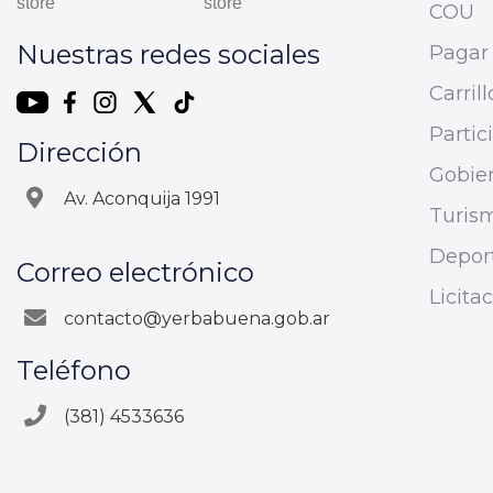
COU
Nuestras redes sociales
Pagar 
Carrill
Parti
Dirección
Gobier
Av. Aconquija 1991
Turis
Depor
Correo electrónico
Licita
contacto@yerbabuena.gob.ar
Teléfono
(381) 4533636