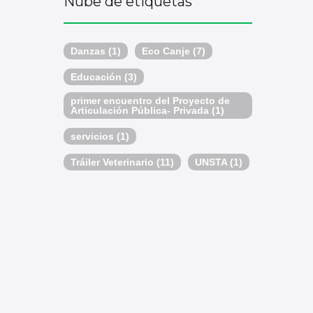
Nube de etiquetas
Danzas
(1)
Eco Canje
(7)
Educación
(3)
primer encuentro del Proyecto de
Articulación Pública- Privada
(1)
servicios
(1)
Tráiler Veterinario
(11)
UNSTA
(1)