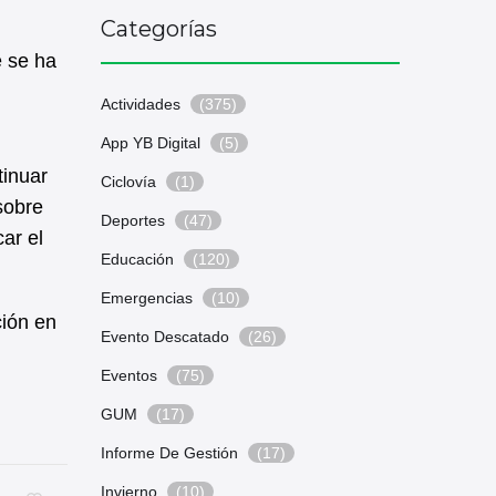
Categorías
 se ha
Actividades
(375)
App YB Digital
(5)
tinuar
Ciclovía
(1)
sobre
Deportes
(47)
car el
Educación
(120)
Emergencias
(10)
ción en
Evento Descatado
(26)
Eventos
(75)
GUM
(17)
Informe De Gestión
(17)
Invierno
(10)