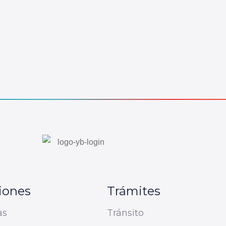
iones
Trámites
as
Tránsito