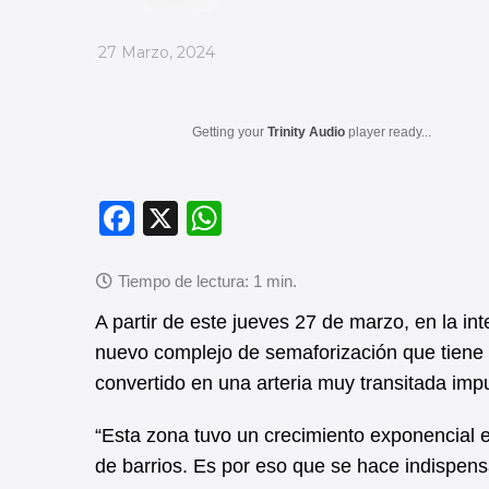
_
27 Marzo, 2024
Getting your
Trinity Audio
player ready...
F
X
W
a
h
c
at
e
s
A partir de este jueves 27 de marzo, en la i
b
A
nuevo complejo de semaforización que tiene p
convertido en una arteria muy transitada impu
o
p
o
p
“Esta zona tuvo un crecimiento exponencial e
k
de barrios. Es por eso que se hace indispens