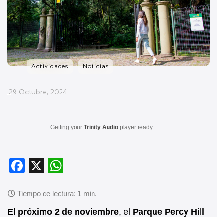
Actividades
Noticias
_
29 Octubre, 2024
Getting your
Trinity Audio
player ready...
F
X
W
a
h
c
at
e
s
El próximo 2 de noviembre
, el
Parque Percy Hill