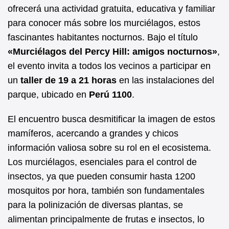
b
A
ofrecerá una actividad gratuita, educativa y familiar
para conocer más sobre los murciélagos, estos
o
p
fascinantes habitantes nocturnos. Bajo el título
o
p
«Murciélagos del Percy Hill: amigos nocturnos»
,
k
el evento invita a todos los vecinos a participar en
un
taller de 19 a 21 horas
en las instalaciones del
parque, ubicado en
Perú 1100
.
El encuentro busca desmitificar la imagen de estos
mamíferos, acercando a grandes y chicos
información valiosa sobre su rol en el ecosistema.
Los murciélagos, esenciales para el control de
insectos, ya que pueden consumir hasta 1200
mosquitos por hora, también son fundamentales
para la polinización de diversas plantas, se
alimentan principalmente de frutas e insectos, lo