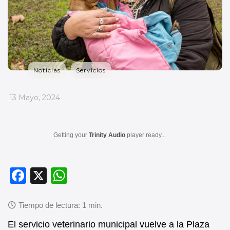
Noticias
Servicios
_
13 Mayo, 2024
Getting your
Trinity Audio
player ready...
F
X
W
a
h
c
at
e
s
El servicio veterinario municipal vuelve a la Plaza