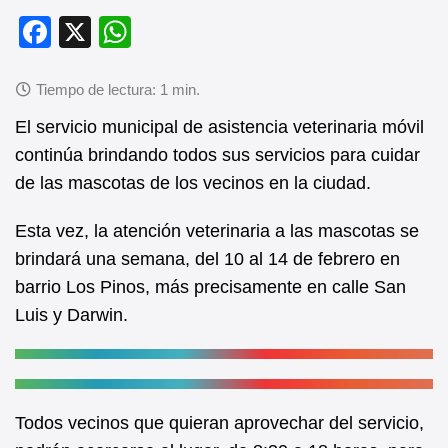
F
X
W
a
h
c
at
e
s
El servicio municipal de asistencia veterinaria móvil
b
A
continúa brindando todos sus servicios para cuidar
de las mascotas de los vecinos en la ciudad.
o
p
o
p
Esta vez, la atención veterinaria a las mascotas se
k
brindará una semana, del 10 al 14 de febrero en
barrio Los Pinos, más precisamente en calle San
Luis y Darwin.
Todos vecinos que quieran aprovechar del servicio,