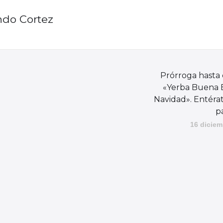
ndo Cortez
Prórroga hasta e
«Yerba Buena B
Navidad». Entér
p
16 diciem