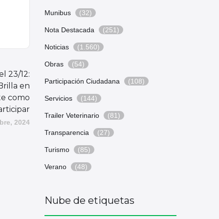
Munibus
(32)
Nota Destacada
(251)
Noticias
(1.560)
Obras
(54)
l 23/12:
Participación Ciudadana
(108)
rilla en
ate como
Servicios
(144)
articipar
Trailer Veterinario
(81)
bre, 2024
Transparencia
(27)
Turismo
(85)
Verano
(48)
Nube de etiquetas