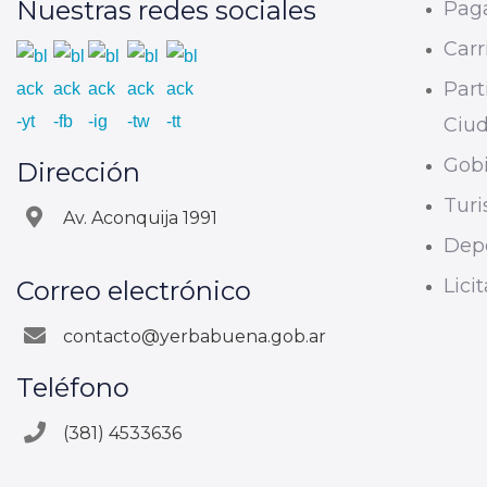
Nuestras redes sociales
Paga
Carri
Part
Ciu
Gobi
Dirección
Tur
Av. Aconquija 1991
Dep
Lici
Correo electrónico
contacto@yerbabuena.gob.ar
Teléfono
(381) 4533636