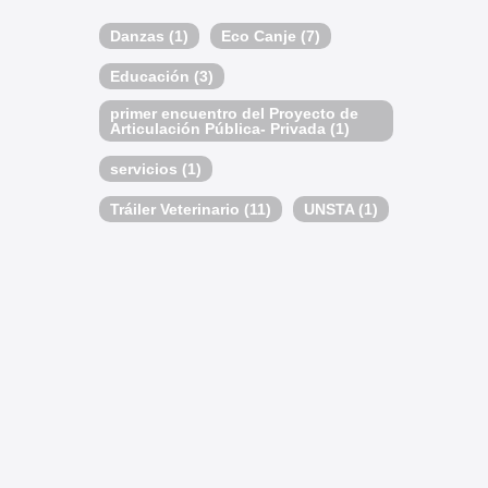
Danzas
(1)
Eco Canje
(7)
Educación
(3)
primer encuentro del Proyecto de
Articulación Pública- Privada
(1)
servicios
(1)
Tráiler Veterinario
(11)
UNSTA
(1)