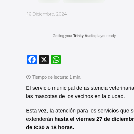
_
16 Diciembre, 2024
Getting your
Trinity Audio
player ready...
F
X
W
a
h
c
at
e
s
El servicio municipal de asistencia veterinar
b
A
las mascotas de los vecinos en la ciudad.
o
p
Esta vez, la atención para los servicios que s
o
p
extenderán
hasta el viernes 27 de diciemb
k
de 8:30 a 18 horas.