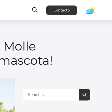
Contacto
o Molle
u mascota!