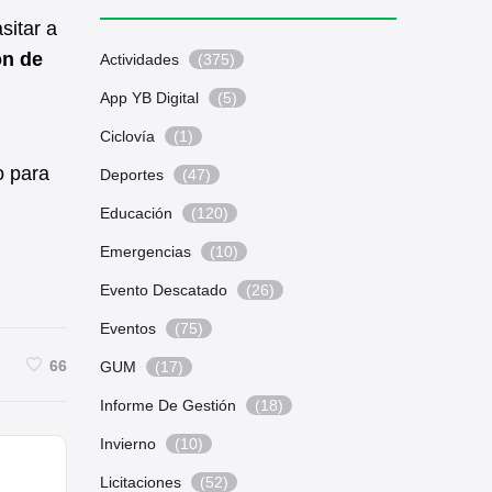
sitar a
ón de
Actividades
(375)
App YB Digital
(5)
Ciclovía
(1)
o para
Deportes
(47)
Educación
(120)
Emergencias
(10)
Evento Descatado
(26)
Eventos
(75)
66
GUM
(17)
Informe De Gestión
(18)
Invierno
(10)
Licitaciones
(52)