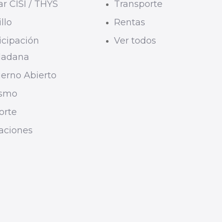
r CISI / THYS
Transporte
llo
Rentas
icipación
Ver todos
dadana
erno Abierto
ismo
orte
taciones