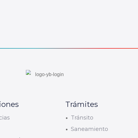
iones
Trámites
cias
Tránsito
U
Saneamiento