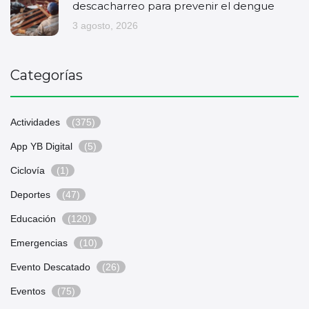
descacharreo para prevenir el dengue
3 agosto, 2026
Categorías
Actividades
(375)
App YB Digital
(5)
Ciclovía
(1)
Deportes
(47)
Educación
(120)
Emergencias
(10)
Evento Descatado
(26)
Eventos
(75)