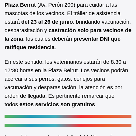
b
A
Plaza Beirut
(Av. Perón 200) para cuidar a las
mascotas de los vecinos. El tráiler de asistencia
o
p
estará
del 23 al 26 de junio
, brindando vacunación,
o
p
desparasitación y
castración solo para vecinos de
k
la zona
, los cuales deberán
presentar DNI que
ratifique residencia
.
En este sentido, los veterinarios estarán de 8:30 a
17:30 horas en la Plaza Beirut. Los vecinos podrán
acercar a sus perros, gatos, conejos para
vacunación y desparasitación, la atención es por
orden de llegada. Es pertinente remarcar que
todos
estos servicios son gratuitos
.