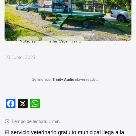
Noticias
Trailer Veterinario
_
23 Junio, 2025
Getting your
Trinity Audio
player ready...
F
X
W
a
h
c
at
e
s
El servicio veterinario gratuito municipal llega a la