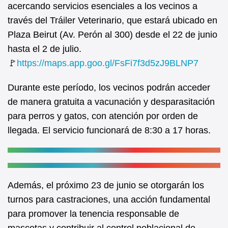
acercando servicios esenciales a los vecinos a
e
t
través del Tráiler Veterinario, que estará ubicado en
b
s
Plaza Beirut (Av. Perón al 300) desde el 22 de junio
o
A
hasta el 2 de julio.
o
p
🚩
https://maps.app.goo.gl/FsFi7f3d5zJ9BLNP7
k
p
Durante este período, los vecinos podrán acceder
de manera gratuita a vacunación y desparasitación
para perros y gatos, con atención por orden de
llegada. El servicio funcionará de 8:30 a 17 horas.
Además, el próximo 23 de junio se otorgarán los
turnos para castraciones, una acción fundamental
para promover la tenencia responsable de