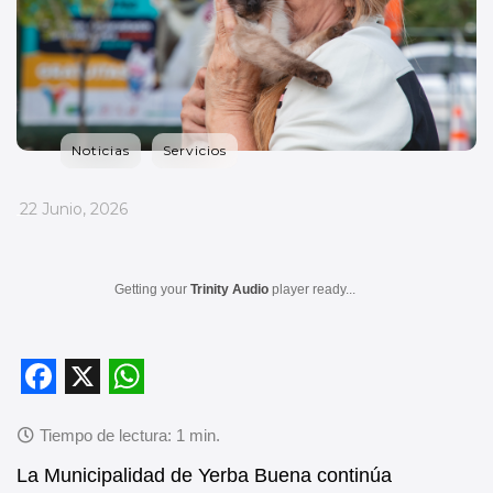
Noticias
Servicios
_
22 Junio, 2026
Getting your
Trinity Audio
player ready...
F
X
W
a
h
c
a
La Municipalidad de Yerba Buena continúa