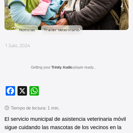
Noticias
Trailer Veterinario
_
1 Julio, 2024
Getting your
Trinity Audio
player ready...
F
X
W
a
h
c
at
e
s
El servicio municipal de asistencia veterinaria móvil
b
A
sigue cuidando las mascotas de los vecinos en la