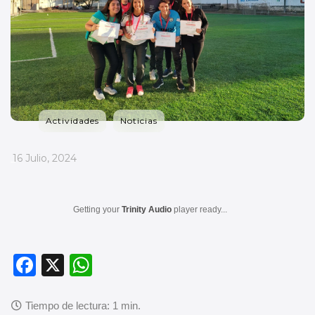
Actividades
Noticias
_
16 Julio, 2024
Getting your
Trinity Audio
player ready...
F
X
W
a
h
c
at