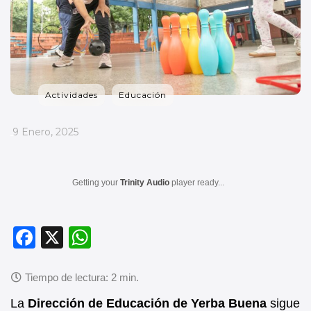
Actividades
Educación
_
9 Enero, 2025
Getting your
Trinity Audio
player ready...
F
X
W
a
h
c
at
e
s
La
Dirección de Educación de Yerba Buena
sigue