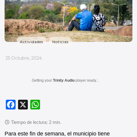
Actividades
Noticias
_
25 Octubre, 2024
Getting your
Trinity Audio
player ready...
F
X
W
a
h
c
at
e
s
Para este fin de semana, el municipio tiene