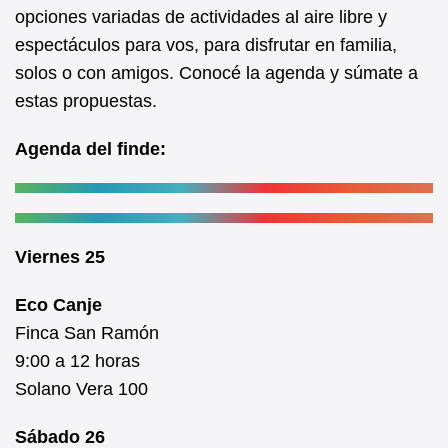
b
A
opciones variadas de actividades al aire libre y
espectáculos para vos, para disfrutar en familia,
o
p
solos o con amigos. Conocé la agenda y súmate a
o
p
estas propuestas.
k
Agenda del finde:
Viernes 25
Eco Canje
Finca San Ramón
9:00 a 12 horas
Solano Vera 100
Sábado 26