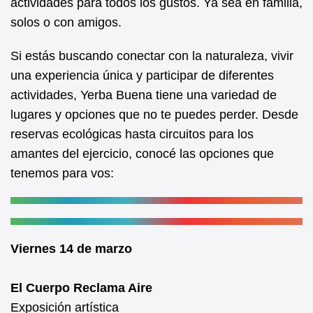
actividades para todos los gustos. Ya sea en familia,
b
s
solos o con amigos.
o
A
o
p
Si estás buscando conectar con la naturaleza, vivir
k
p
una experiencia única y participar de diferentes
actividades, Yerba Buena tiene una variedad de
lugares y opciones que no te puedes perder. Desde
reservas ecológicas hasta circuitos para los
amantes del ejercicio, conocé las opciones que
tenemos para vos:
Viernes 14 de marzo
El Cuerpo Reclama Aire
Exposición artística