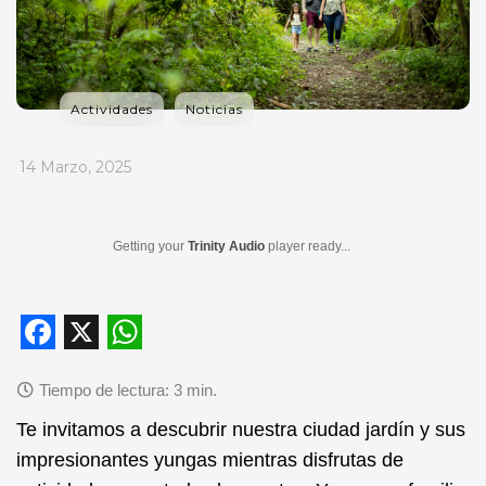
Actividades
Noticias
_
14 Marzo, 2025
Getting your
Trinity Audio
player ready...
F
X
W
a
h
c
a
Te invitamos a descubrir nuestra ciudad jardín y sus
impresionantes yungas mientras disfrutas de
e
t