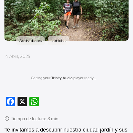
Actividades
Noticias
_
4 Abril, 2025
Getting your
Trinity Audio
player ready...
F
X
W
a
h
c
at
e
s
Te invitamos a descubrir nuestra ciudad jardín y sus