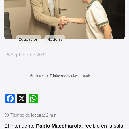
Educación
Noticias
_
18 Septiembre, 2024
Getting your
Trinity Audio
player ready...
F
X
W
a
h
c
at
e
s
El intendente
Pablo Macchiarola
, recibió en la sala