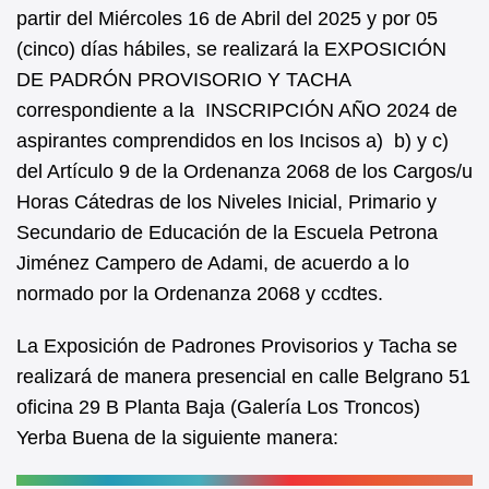
b
A
partir del Miércoles 16 de Abril del 2025 y por 05
(cinco) días hábiles, se realizará la EXPOSICIÓN
o
p
DE PADRÓN PROVISORIO Y TACHA
o
p
correspondiente a la INSCRIPCIÓN AÑO 2024 de
k
aspirantes comprendidos en los Incisos a) b) y c)
del Artículo 9 de la Ordenanza 2068 de los Cargos/u
Horas Cátedras de los Niveles Inicial, Primario y
Secundario de Educación de la Escuela Petrona
Jiménez Campero de Adami, de acuerdo a lo
normado por la Ordenanza 2068 y ccdtes.
La Exposición de Padrones Provisorios y Tacha se
realizará de manera presencial en calle Belgrano 51
oficina 29 B Planta Baja (Galería Los Troncos)
Yerba Buena de la siguiente manera: