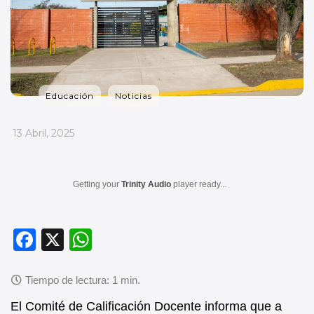
Educación
Noticias
_
13 Abril, 2025
Getting your
Trinity Audio
player ready...
F
X
W
a
h
c
at
e
s
El Comité de Calificación Docente informa que a