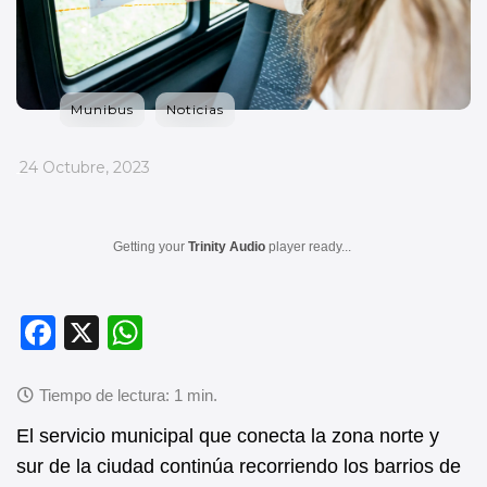
Munibus
Noticias
_
24 Octubre, 2023
Getting your
Trinity Audio
player ready...
F
X
W
a
h
c
at
e
s
El servicio municipal que conecta la zona norte y
b
A
sur de la ciudad continúa recorriendo los barrios de