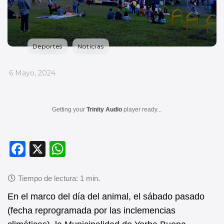
Deportes
Noticias
_
6 Mayo, 2024
Getting your
Trinity Audio
player ready...
F
X
W
a
h
c
at
e
s
En el marco del día del animal, el sábado pasado
b
A
(fecha reprogramada por las inclemencias