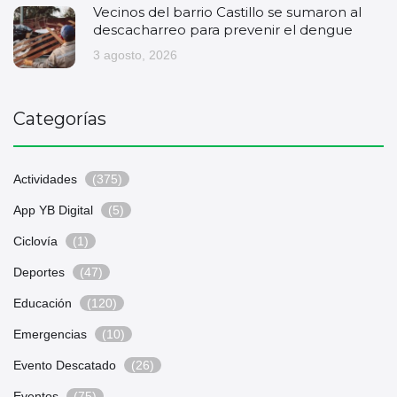
Vecinos del barrio Castillo se sumaron al
descacharreo para prevenir el dengue
3 agosto, 2026
Categorías
Actividades
(375)
App YB Digital
(5)
Ciclovía
(1)
Deportes
(47)
Educación
(120)
Emergencias
(10)
Evento Descatado
(26)
Eventos
(75)