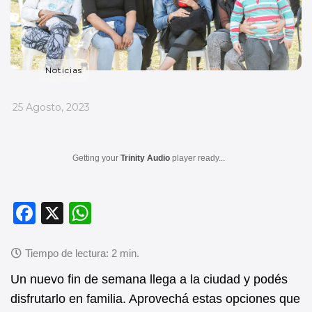
Noticias
_
25 Agosto, 2023
Getting your
Trinity Audio
player ready...
F
X
W
a
h
c
at
e
s
Un nuevo fin de semana llega a la ciudad y podés
b
A
disfrutarlo en familia. Aprovechá estas opciones que