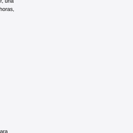
r, una
 horas,
para