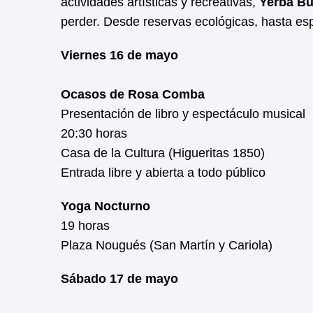
o
A
actividades artísticas y recreativas,
Yerba B
o
p
perder. Desde reservas ecológicas, hasta es
k
p
Viernes 16 de mayo
Ocasos de Rosa Comba
Presentación de libro y espectáculo musical
20:30 horas
Casa de la Cultura (Higueritas 1850)
Entrada libre y abierta a todo público
Yoga Nocturno
19 horas
Plaza Nougués (San Martín y Cariola)
Sábado 17 de mayo