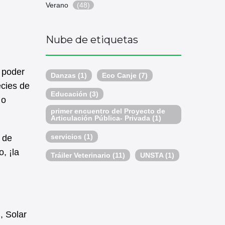
Verano
(48)
Nube de etiquetas
 poder
Danzas
(1)
Eco Canje
(7)
ecies de
Educación
(3)
 o
primer encuentro del Proyecto de
Articulación Pública- Privada
(1)
servicios
(1)
 de
, ¡la
Tráiler Veterinario
(11)
UNSTA
(1)
, Solar