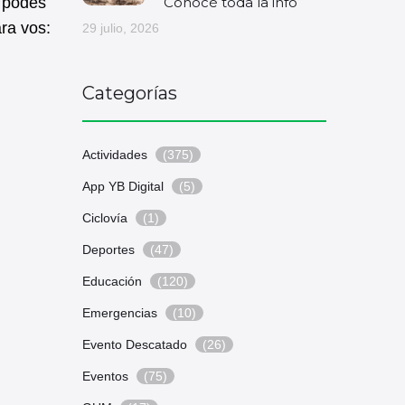
Conocé toda la info
e podés
ra vos:
29 julio, 2026
Categorías
Actividades
(375)
App YB Digital
(5)
Ciclovía
(1)
Deportes
(47)
Educación
(120)
Emergencias
(10)
Evento Descatado
(26)
Eventos
(75)