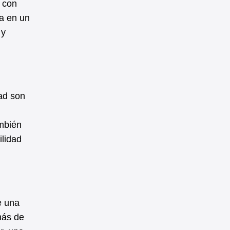
n con
a en un
 y
dad son
ambién
ilidad
e una
más de