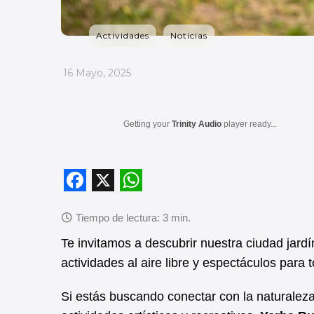
Actividades
Noticias
_
16 Mayo, 2025
Getting your
Trinity Audio
player ready...
F
X
W
a
h
c
a
Te invitamos a descubrir nuestra ciudad jard
actividades al aire libre y espectáculos para 
e
t
b
s
Si estás buscando conectar con la naturaleza,