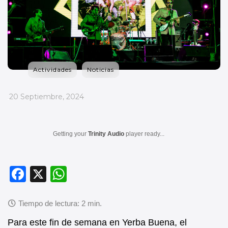
Actividades
Noticias
_
20 Septiembre, 2024
Getting your
Trinity Audio
player ready...
F
X
W
a
h
c
at
e
s
Para este fin de semana en Yerba Buena, el