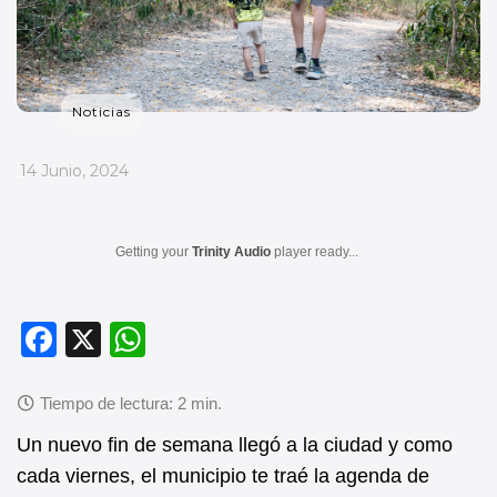
Noticias
_
14 Junio, 2024
Getting your
Trinity Audio
player ready...
F
X
W
a
h
c
at
e
s
Un nuevo fin de semana llegó a la ciudad y como
b
A
cada viernes, el municipio te traé la agenda de