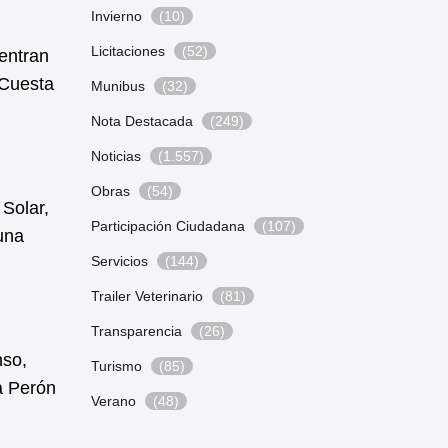
Invierno
(10)
Licitaciones
(52)
entran
 Cuesta
Munibus
(32)
Nota Destacada
(249)
Noticias
(1.557)
Obras
(54)
Solar,
Participación Ciudadana
(107)
una
Servicios
(144)
Trailer Veterinario
(81)
Transparencia
(26)
nso,
Turismo
(85)
a Perón
Verano
(48)