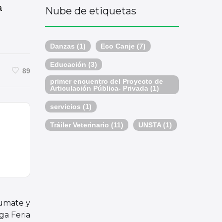
a
Nube de etiquetas
Danzas
(1)
Eco Canje
(7)
Educación
(3)
89
primer encuentro del Proyecto de
Articulación Pública- Privada
(1)
servicios
(1)
Tráiler Veterinario
(11)
UNSTA
(1)
Sumate y
ga Feria