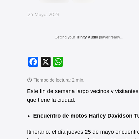
_
24 Mayo, 2023
Getting your
Trinity Audio
player ready...
F
X
W
a
h
c
at
e
s
Este fin de semana largo vecinos y visitantes
b
A
que tiene la ciudad.
o
p
Encuentro de motos Harley Davidson 
o
p
k
Itinerario: el día jueves 25 de mayo encuentr