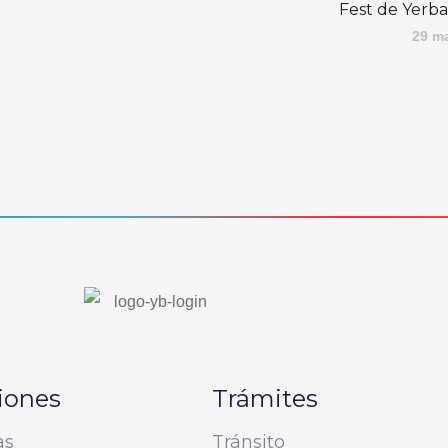
Fest de Yerb
29 m
iones
Trámites
as
Tránsito