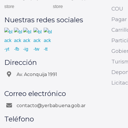
COU
Nuestras redes sociales
Pagar 
Carrill
Parti
Gobier
Dirección
Turis
Depor
Av. Aconquija 1991
Licita
Correo electrónico
contacto@yerbabuena.gob.ar
Teléfono