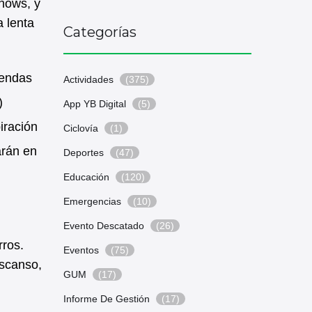
shows, y
a lenta
Categorías
sendas
Actividades
(375)
)
App YB Digital
(5)
iración
Ciclovía
(1)
arán en
Deportes
(47)
Educación
(120)
Emergencias
(10)
Evento Descatado
(26)
rros.
Eventos
(75)
escanso,
GUM
(17)
Informe De Gestión
(17)