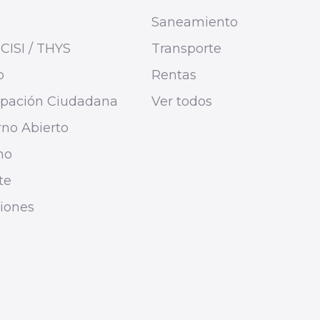
Saneamiento
CISI / THYS
Transporte
o
Rentas
cipación Ciudadana
Ver todos
no Abierto
mo
te
ciones