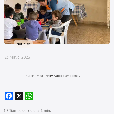
Noticias
_
23 Mayo, 2023
Getting your
Trinity Audio
player ready...
F
X
W
a
h
c
at