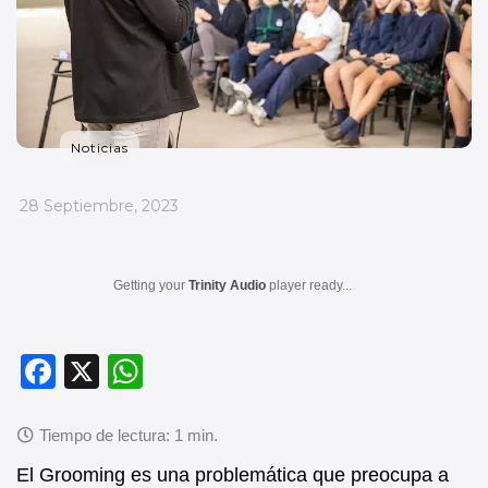
Noticias
_
28 Septiembre, 2023
Getting your
Trinity Audio
player ready...
F
X
W
a
h
c
at
e
s
El Grooming es una problemática que preocupa a