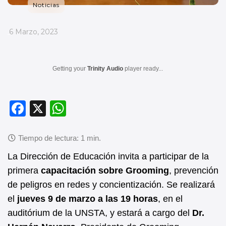
Noticias
_
6 Marzo, 2023
Getting your
Trinity Audio
player ready...
F
X
W
a
h
c
at
e
s
La Dirección de Educación invita a participar de la
b
A
primera
capacitación sobre Grooming
, prevención
de peligros en redes y concientización. Se realizará
o
p
el
jueves 9 de marzo a las 19 horas
, en el
o
p
auditórium de la UNSTA, y estará a cargo del
Dr.
k