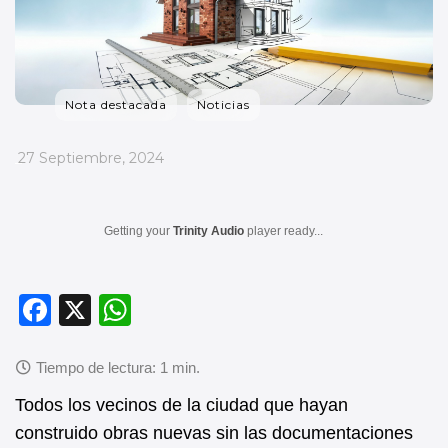
Nota destacada
Noticias
_
27 Septiembre, 2024
Getting your
Trinity Audio
player ready...
F
X
W
a
h
c
at
e
s
Todos los vecinos de la ciudad que hayan
b
A
construido obras nuevas sin las documentaciones