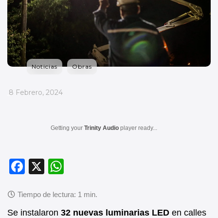
Noticias
Obras
_
8 Febrero, 2024
Getting your
Trinity Audio
player ready...
F
X
W
a
h
c
at
e
s
Se instalaron
32 nuevas luminarias LED
en calles