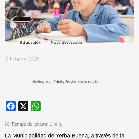
Educación
Nota destacada
_
9 Febrero, 2026
Getting your
Trinity Audio
player ready...
F
X
W
a
h
c
at
e
s
La Municipalidad de Yerba Buena, a través de la