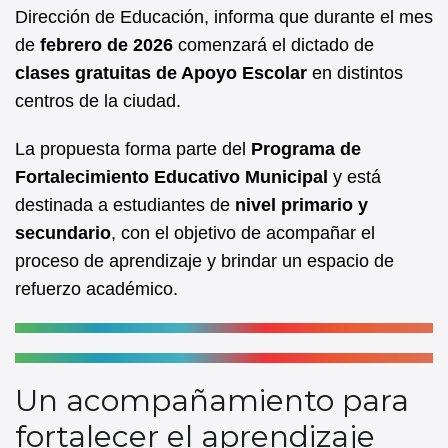
b
A
Dirección de Educación, informa que durante el mes
de
febrero de 2026
comenzará el dictado de
o
p
clases gratuitas de Apoyo Escolar
en distintos
o
p
centros de la ciudad.
k
La propuesta forma parte del
Programa de
Fortalecimiento Educativo Municipal
y está
destinada a estudiantes de
nivel primario y
secundario
, con el objetivo de acompañar el
proceso de aprendizaje y brindar un espacio de
refuerzo académico.
Un acompañamiento para
fortalecer el aprendizaje