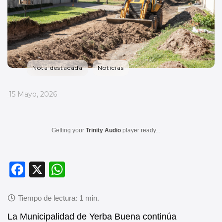
Nota destacada
Noticias
_
15 Mayo, 2026
Getting your
Trinity Audio
player ready...
F
X
W
a
h
c
at
e
s
La Municipalidad de Yerba Buena continúa