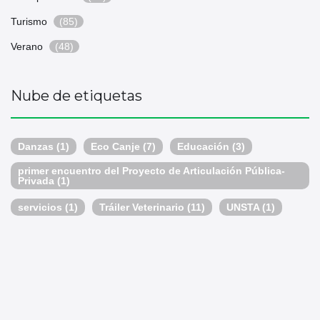
Turismo
(85)
Verano
(48)
Nube de etiquetas
Danzas
(1)
Eco Canje
(7)
Educación
(3)
primer encuentro del Proyecto de Articulación Pública-
Privada
(1)
servicios
(1)
Tráiler Veterinario
(11)
UNSTA
(1)