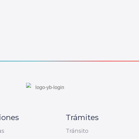
iones
Trámites
as
Tránsito