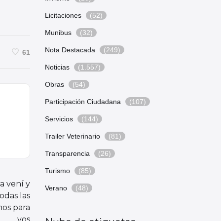
Licitaciones
(52)
Munibus
(32)
Nota Destacada
(249)
61
Noticias
(1.557)
Obras
(54)
Participación Ciudadana
(107)
Servicios
(144)
Trailer Veterinario
(81)
Transparencia
(26)
Turismo
(85)
a vení y
Verano
(48)
todas las
os para
vos