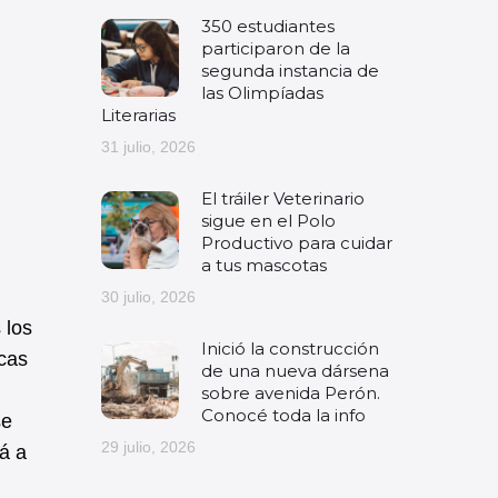
350 estudiantes
participaron de la
segunda instancia de
las Olimpíadas
Literarias
31 julio, 2026
El tráiler Veterinario
sigue en el Polo
Productivo para cuidar
a tus mascotas
30 julio, 2026
 los
Inició la construcción
icas
de una nueva dársena
sobre avenida Perón.
Conocé toda la info
se
29 julio, 2026
rá a