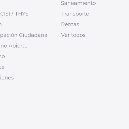
Saneamiento
CISI / THYS
Transporte
o
Rentas
cipación Ciudadana
Ver todos
no Abierto
mo
te
ciones