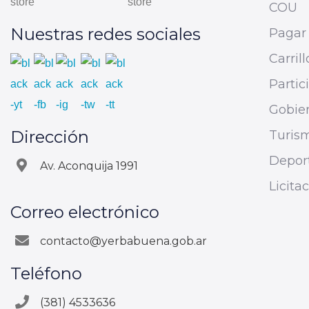
COU
Nuestras redes sociales
Pagar 
Carrill
Parti
Gobier
Dirección
Turis
Depor
Av. Aconquija 1991
Licita
Correo electrónico
contacto@yerbabuena.gob.ar
Teléfono
(381) 4533636