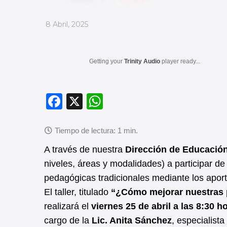
_
8 Abril, 2025
Getting your
Trinity Audio
player ready...
F
X
W
a
h
c
at
e
s
A través de nuestra
Dirección de Educació
b
A
niveles, áreas y modalidades) a participar de
pedagógicas tradicionales mediante los apor
o
p
El taller, titulado
“¿Cómo mejorar nuestras p
o
p
realizará el
viernes 25 de abril a las 8:30 h
k
cargo de la
Lic. Anita Sánchez
, especialist