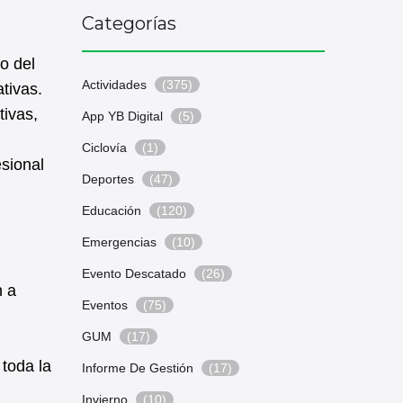
Categorías
o del
Actividades
(375)
tivas.
tivas,
App YB Digital
(5)
Ciclovía
(1)
esional
Deportes
(47)
Educación
(120)
Emergencias
(10)
Evento Descatado
(26)
n a
Eventos
(75)
GUM
(17)
toda la
Informe De Gestión
(17)
Invierno
(10)