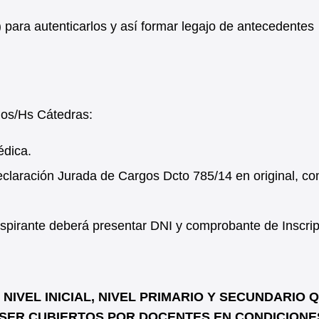
a) para autenticarlos y así formar legajo de antecedentes
gos/Hs Cátedras:
édica.
laración Jurada de Cargos Dcto 785/14 en original, co
l aspirante deberá presentar DNI y comprobante de Inscrip
IVEL INICIAL, NIVEL PRIMARIO Y SECUNDARIO 
SER CUBIERTOS POR DOCENTES EN CONDICIONE