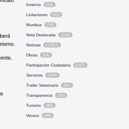
ntrato
Invierno
(10)
Licitaciones
(52)
Munibus
(32)
Nota Destacada
(249)
eberá
 mismo.
Noticias
(1.557)
Obras
(54)
ente,
Participación Ciudadana
(107)
Servicios
(144)
Trailer Veterinario
(81)
la
Transparencia
(26)
Turismo
(85)
Verano
(48)