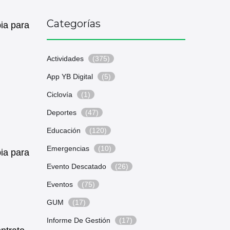
Categorías
ia para
Actividades
(375)
App YB Digital
(5)
Ciclovía
(1)
Deportes
(47)
Educación
(120)
Emergencias
(10)
ia para
Evento Descatado
(26)
Eventos
(75)
GUM
(17)
Informe De Gestión
(17)