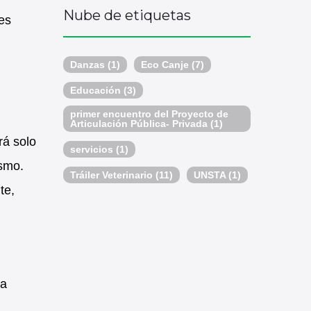
Nube de etiquetas
tes
Danzas
(1)
Eco Canje
(7)
Educación
(3)
primer encuentro del Proyecto de
Articulación Pública- Privada
(1)
rá solo
servicios
(1)
ismo.
Tráiler Veterinario
(11)
UNSTA
(1)
te,
la