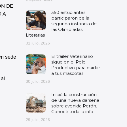
ÓN DE
350 estudiantes
O A
participaron de la
segunda instancia de
las Olimpíadas
Literarias
31 julio, 2026
El tráiler Veterinario
en sede
sigue en el Polo
Productivo para cuidar
a tus mascotas
 al
30 julio, 2026
Inició la construcción
de una nueva dársena
sobre avenida Perón.
Conocé toda la info
29 julio, 2026