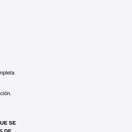
mpleta
ción.
QUE SE
S DE