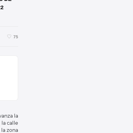
22
75
vanza la
la calle
 la zona