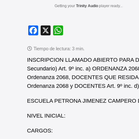
Getting your
Trinity Audio
player ready...
F
X
W
a
h
c
at
e
s
INSCRIPCION LLAMADO ABIERTO PARA DOCE
b
A
Secundario) Art. 9º inc. a) ORDENANZA 2
Ordenanza 2068, DOCENTES QUE RESIDAN 
o
p
Ordenanza 2068 y DOCENTES Art. 9º inc.
o
p
k
ESCUELA PETRONA JIMENEZ CAMPERO 
NIVEL INICIAL:
CARGOS: