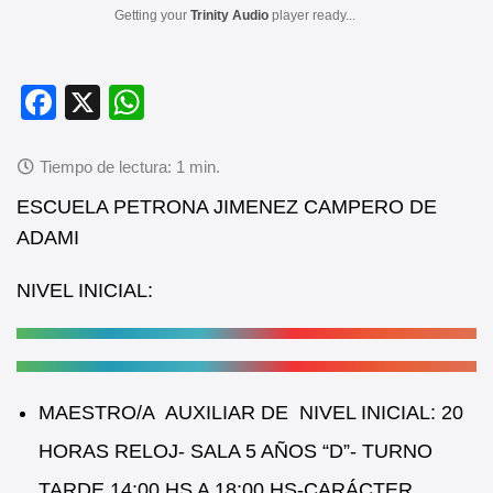
Getting your
Trinity Audio
player ready...
F
X
W
a
h
c
at
e
s
ESCUELA PETRONA JIMENEZ CAMPERO DE
b
A
ADAMI
o
p
NIVEL INICIAL:
o
p
k
MAESTRO/A AUXILIAR DE NIVEL INICIAL: 20
HORAS RELOJ- SALA 5 AÑOS “D”- TURNO
TARDE 14:00 HS A 18:00 HS-CARÁCTER