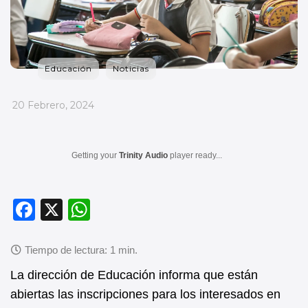
Educación
Noticias
_
20 Febrero, 2024
Getting your
Trinity Audio
player ready...
F
X
W
a
h
c
at
e
s
La dirección de Educación informa que están
b
A
abiertas las inscripciones para los interesados en