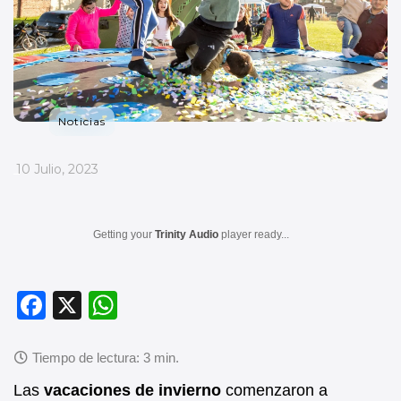
Noticias
_
10 Julio, 2023
Getting your
Trinity Audio
player ready...
F
X
W
a
h
c
at
e
s
Las
vacaciones de invierno
comenzaron a