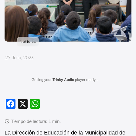
Noticias
_
27 Julio, 2023
Getting your
Trinity Audio
player ready...
F
X
W
a
h
c
at
e
s
La Dirección de Educación de la Municipalidad de