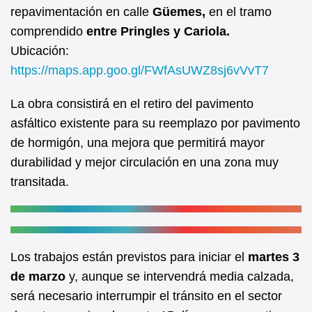
b
A
repavimentación en calle
Güemes,
en el tramo
comprendido
entre Pringles y Cariola.
o
p
Ubicación:
o
p
https://maps.app.goo.gl/FWfAsUWZ8sj6vVvT7
k
La obra consistirá en el retiro del pavimento
asfáltico existente para su reemplazo por pavimento
de hormigón, una mejora que permitirá mayor
durabilidad y mejor circulación en una zona muy
transitada.
Los trabajos están previstos para iniciar el
martes 3
de marzo
y, aunque se intervendrá media calzada,
será necesario interrumpir el tránsito en el sector