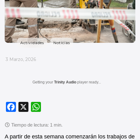
Actividades
Noticias
_
3 Marzo, 2026
Getting your
Trinity Audio
player ready...
F
X
W
a
h
c
at
e
s
A partir de esta semana comenzarán los trabajos de