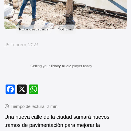
Nota destacada
Noticias
_
15 Febrero, 2023
Getting your
Trinity Audio
player ready...
F
X
W
a
h
c
at
e
s
Una nueva calle de la ciudad sumará nuevos
b
A
tramos de pavimentación para mejorar la