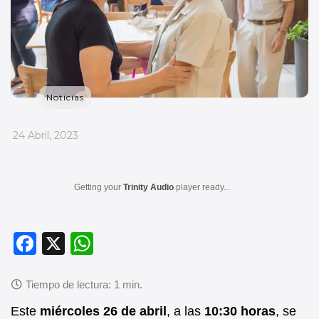
Noticias
_
24 Abril, 2023
Getting your
Trinity Audio
player ready...
F
X
W
a
h
c
at
e
s
Este
miércoles 26 de abril
, a las
10:30 horas
, se